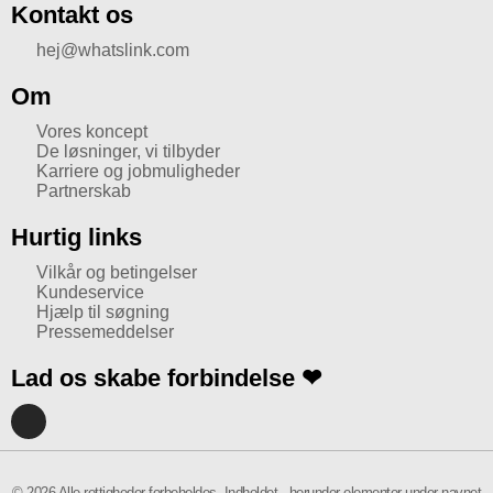
Kontakt os
hej@whatslink.com
Om
Vores koncept
De løsninger, vi tilbyder
Karriere og jobmuligheder
Partnerskab
Hurtig links
Vilkår og betingelser
Kundeservice
Hjælp til søgning
Pressemeddelser
Lad os skabe forbindelse ❤
I
n
s
t
a
© 2026 Alle rettigheder forbeholdes. Indholdet,. herunder elementer under navnet