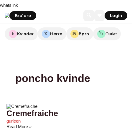
Skip
Cremefraiche
whatslink
to
content
🔍
❤
Explore
Login
🏷️
👩
Kvinder
👔
Herre
🧸
Børn
Outlet
poncho kvinde
Cremefraiche
gurleen
Read More »