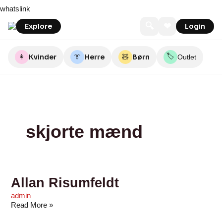
Skip
Allan
TEE
METALSHOP
modcph
Nostalgic
LES
Feiber
NN07
Troelstrup
TIGER
whatslink
to
Risumfeldt
JAYS
Appreciation
DEUX
OF
content
SWEDEN
🔍
❤
Explore
Login
🏷️
👩
Kvinder
👔
Herre
🧸
Børn
Outlet
skjorte mænd
Allan Risumfeldt
admin
Read More »