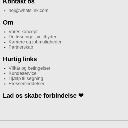
Kontakt os
hej@whatslink.com
Om
Vores koncept
De løsninger, vi tilbyder
Karriere og jobmuligheder
Partnerskab
Hurtig links
Vilkår og betingelser
Kundeservice
Hjælp til søgning
Pressemeddelser
Lad os skabe forbindelse ❤
I
n