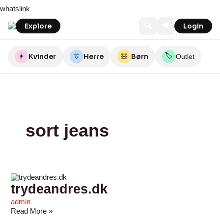
Skip
trydeandres.dk
Butik
STÆHR
About
topfashion.dk
Noella
Sirup
VERO
MESSAGE
PRETTY
whatslink
to
Natalie
Aalborg
You
Fashion
MODA®
LIKE
content
YOU
🔍
❤
Explore
Login
🏷️
👩
Kvinder
👔
Herre
🧸
Børn
Outlet
sort jeans
trydeandres.dk
admin
Read More »