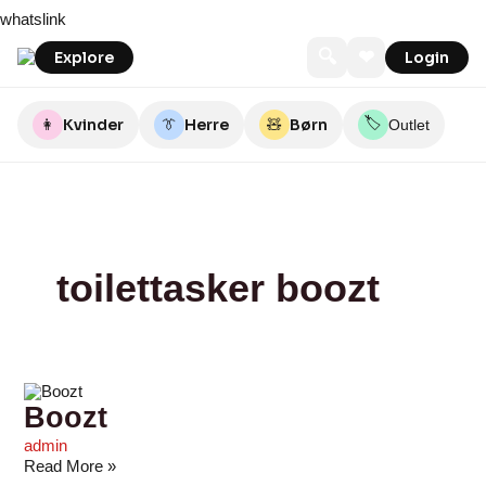
Skip
Boozt
whatslink
to
content
🔍
❤
Explore
Login
🏷️
👩
Kvinder
👔
Herre
🧸
Børn
Outlet
toilettasker boozt
Boozt
admin
Read More »