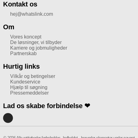
Kontakt os
hej@whatslink.com
Om
Vores koncept
De løsninger, vi tilbyder
Karriere og jobmuligheder
Partnerskab
Hurtig links
Vilkår og betingelser
Kundeservice
Hjælp til søgning
Pressemeddelser
Lad os skabe forbindelse ❤
I
n
s
t
a
© 2026 Alle rettigheder forbeholdes. Indholdet,. herunder elementer under navnet