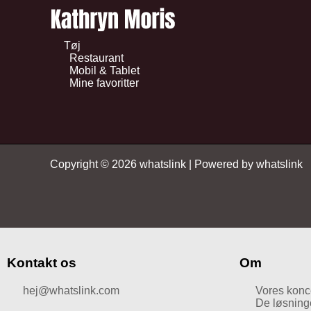
Tøj
Restaurant
Mobil & Tablet
Mine favoritter
Copyright © 2026 whatslink | Powered by whatslink
Kontakt os
Om
hej@whatslink.com
Vores konc
De løsninger