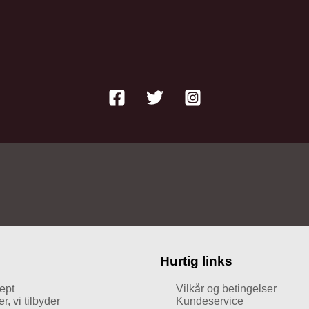
Hurtig links
ept
Vilkår og betingelser
, vi tilbyder
Kundeservice