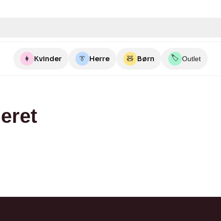
🏷️
👩
Kvinder
👔
Herre
🧸
Børn
Outlet
geret