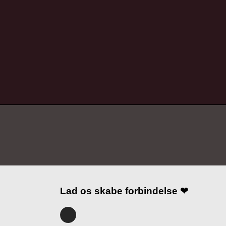
Lad os skabe forbindelse ❤
I
n