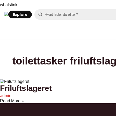
Skip
Friluftslageret
whatslink
to
content
Explore
toilettasker friluftsla
Friluftslageret
admin
Read More »